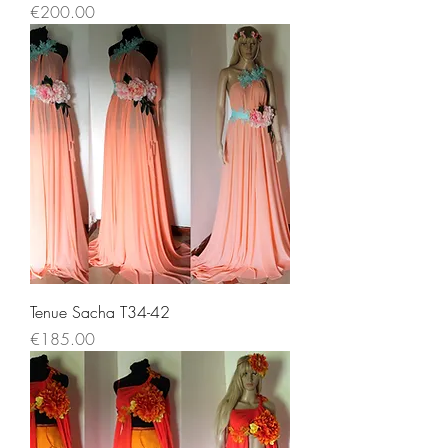
Price
€200.00
Tenue Sacha T34-42
Price
€185.00