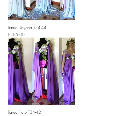
Tenue Dayana T34-44
Price
€185.00
Tenue Flore T34-42