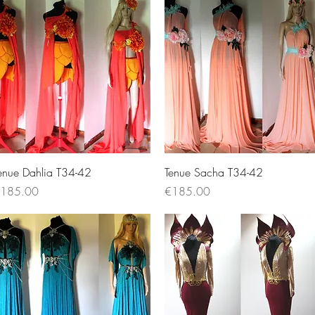
Quick View
Quick View
enue Dahlia T34-42
Tenue Sacha T34-42
rice
Price
185.00
€185.00