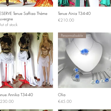
Quick View
Quick View
ESERVE Tenue Saffiaa Thème
Tenue Ainia T34-40
uvergne
Price
€210.00
ut of stock
Personnalisable
Quick View
Quick View
enue Annika T34-40
Olia
rice
Price
230.00
€45.00