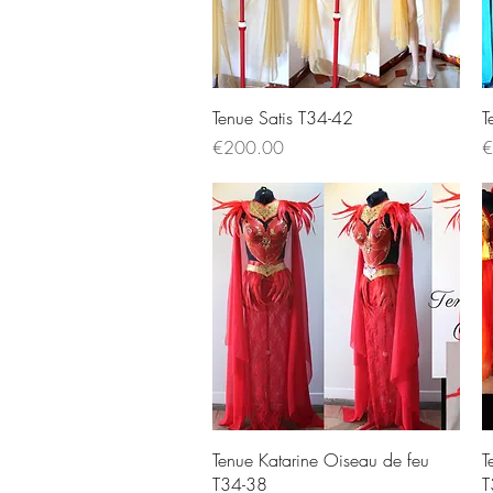
Quick View
Tenue Satis T34-42
T
Price
P
€200.00
€
Quick View
Tenue Katarine Oiseau de feu
T
T34-38
T