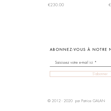
Price
P
€230.00
€
ABONNEZ-VOUS À NOTRE 
S'abonner
© 2012 - 2020 par Patrice GALAN