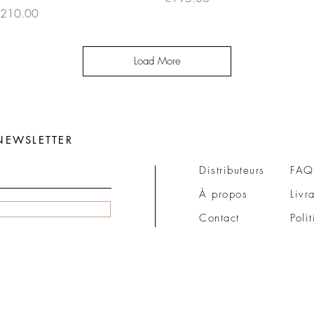
rice
210.00
Load More
NEWSLETTER
Distributeurs
FAQ
À propos
Livr
Contact
Poli