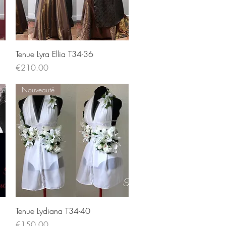
Quick View
Tenue Lyra Ellia T34-36
Price
€210.00
Nouveauté
Quick View
Tenue Lydiana T34-40
Price
€150.00