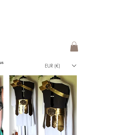
us
EUR (€)