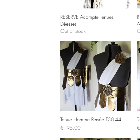
Quick View
RESERVE Acompte Tenues
R
Déesses
A
Out of stock
O
Quick View
Tenue Homme Persée T38-44
T
Price
P
€195.00
€