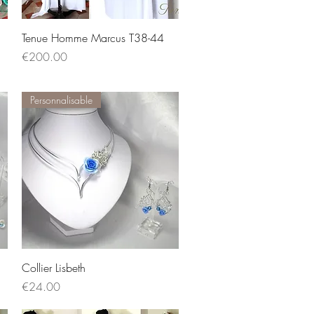
Quick View
Tenue Homme Marcus T38-44
Price
€200.00
Personnalisable
Quick View
Collier Lisbeth
Price
€24.00