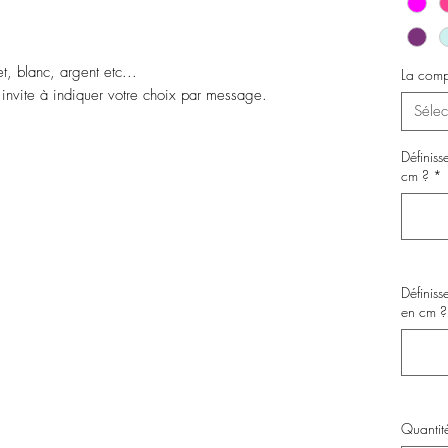
t, blanc, argent etc...
La comp
s invite à indiquer votre choix par message.
Sélec
Définiss
cm ?
*
Définiss
en cm ? (
Quantit