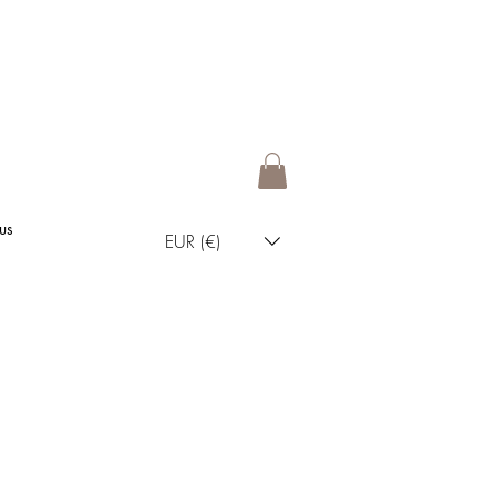
us
EUR (€)