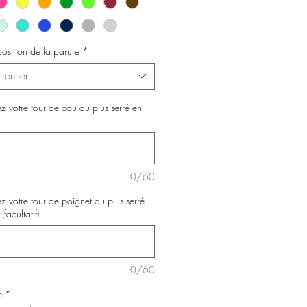
osition de la parure
*
tionner
ez votre tour de cou au plus serré en
0/60
ez votre tour de poignet au plus serré
facultatif)
0/60
é
*