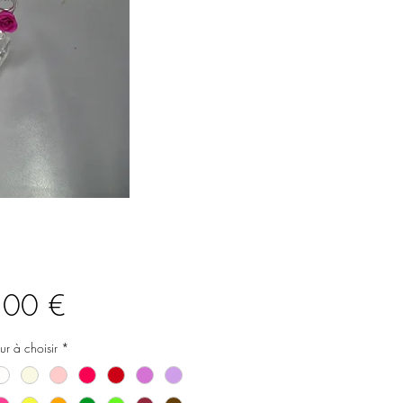
Prix
,00 €
ur à choisir
*