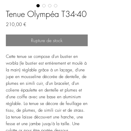
Tenue Olympéa T34-40
Prix
210,00 €
Rupture de stock
Cette tenue se compose d'un bustier en
worbla (le bustier est entièrement et moulé à
la main) réglable grâce à un laçage, d'une
jupe en mousseline décorée de dentelle, de
plumes en simili cuir, d'un bracelet, d'un
colierre épaulette en dentelle et plumes et
d'une coiffe avec une base en aluminium
réglable. La tenue se décore de feuillage en
tissu, de plumes, de simili cuir et de strass.
La tenue laisse découvert une hanche, une
fesse et une jambe jusqu'à la taille. Une
culotte or pour être portée dessous