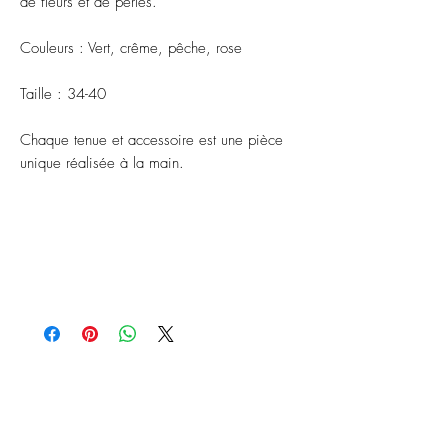
de fleurs et de perles.
Couleurs : Vert, crême, pêche, rose
Taille : 34-40
Chaque tenue et accessoire est une pièce
unique réalisée à la main.
ABONNEZ-VOUS À NOTRE
NEWSLETTER