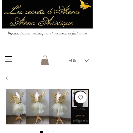
Bijoux, tenues artistiques et accessoires fait main
EUR (€)