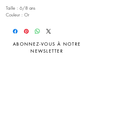
Taille : 6/8 ans
Couleur : Or
ABONNEZ-VOUS À NOTRE
NEWSLETTER
S'abonner
Distributeurs
FAQ
Facebook
À propos
Livraison et
Instagram
Contact
retours
Pinterest
Politique du