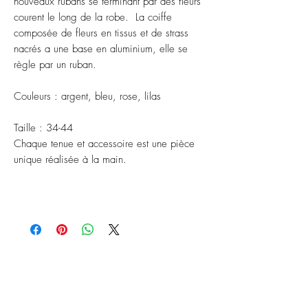
nouveaux rubans se terminant par des fleurs
courent le long de la robe. La coiffe
composée de fleurs en tissus et de strass
nacrés a une base en aluminium, elle se
règle par un ruban.
Couleurs : argent, bleu, rose, lilas
Taille : 34-44
Chaque tenue et accessoire est une pièce
unique réalisée à la main.
ABONNEZ-VOUS À NOTRE
NEWSLETTER