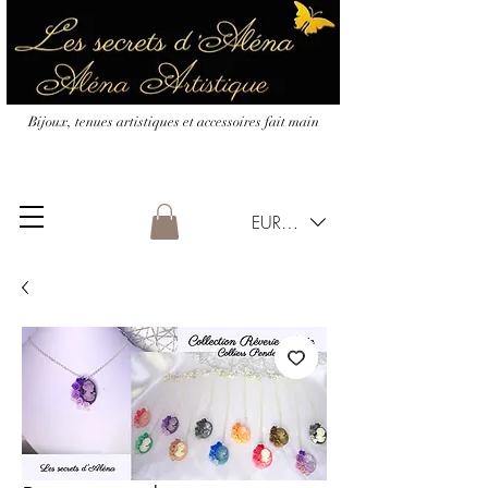
Bijoux, tenues artistiques et accessoires fait main
EUR (€)