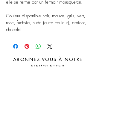
elle se ferme par un fermoir mousqueton.
Couleur disponible noir, mauve, gris, vert,
rose, fuchsia, nude (autre couleur), abricot,
chocolat
ABONNEZ-VOUS À NOTRE
NEWSLETTER
S'abonner
Distributeurs
FAQ
Facebook
À propos
Livraison et
Instagram