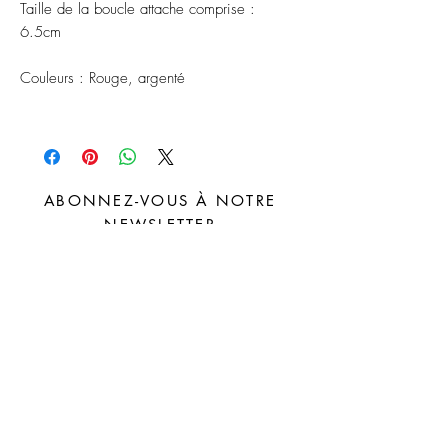
Taille de la boucle attache comprise :
6.5cm
Couleurs : Rouge, argenté
ABONNEZ-VOUS À NOTRE
NEWSLETTER
S'abonner
Distributeurs
FAQ
Facebook
À propos
Livraison et
Instagram