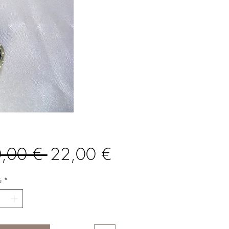
Prix
Prix
,00 € 
22,00 €
original
promotionnel
é
*