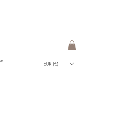
us
EUR (€)