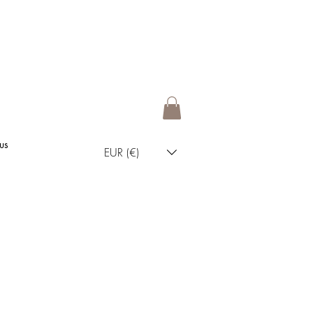
us
EUR (€)