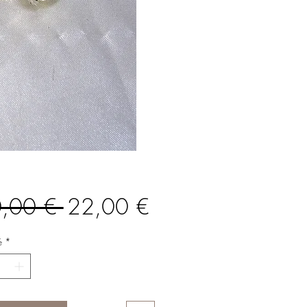
Prix
Prix
,00 € 
22,00 €
original
promotionnel
é
*