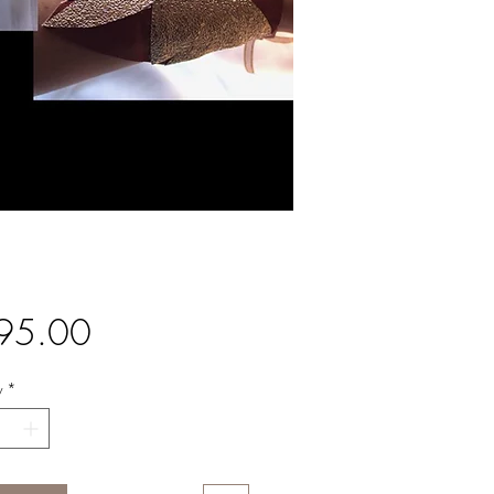
Price
95.00
y
*