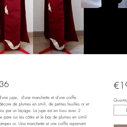
-36
€1
'une jupe, d'une manchette et d'une coiffe
Quantit
décore de plumes en smili, de petites feuilles or et
dos par un laçage. La jupe est en tissu avec 2
 pare sur les côtés et le bas de plumes en simili
stampes or. Una manchette et une coiffe reprenant