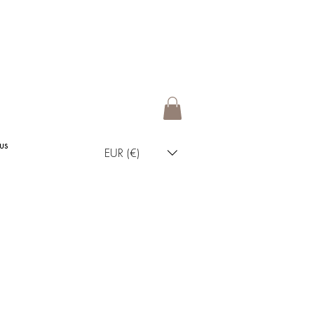
us
EUR (€)