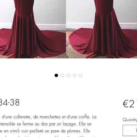
T34-38
€2
d'une collerette, de manchettes et d'une coiffe. La
Quantit
extensible se ferme au dos par un laçage. Elle se
e en simili cuir pailleté se pare de plumes. Elle