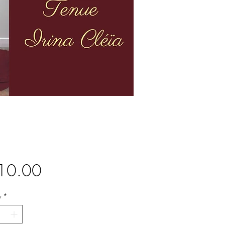
Price
10.00
y
*