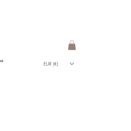
us
EUR (€)