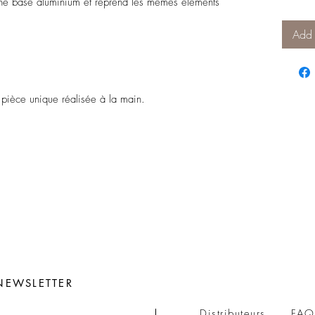
 une base aluminium et reprend les mêmes éléments
Add 
 pièce unique réalisée à la main.
NEWSLETTER
Distributeurs
FAQ