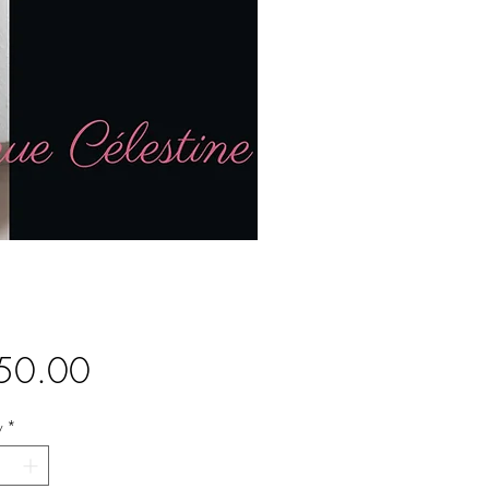
Price
50.00
y
*