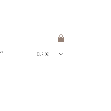
us
EUR (€)