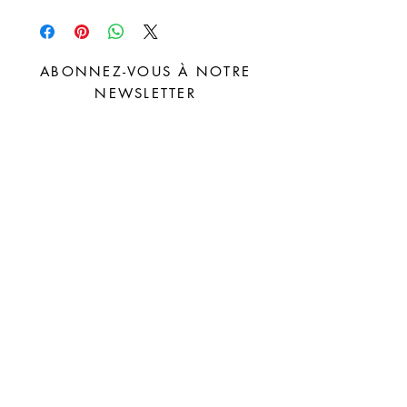
ABONNEZ-VOUS À NOTRE
NEWSLETTER
S'abonner
Distributeurs
FAQ
Facebook
À propos
Livraison et
Instagram
Contact
retours
Pinterest
Politique du
magasin