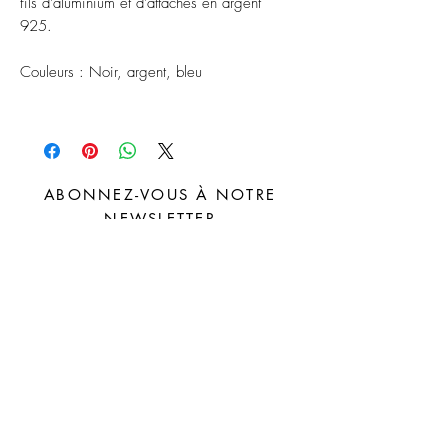
fils d'aluminium et d'attaches en argent
925.
Couleurs : Noir, argent, bleu
ABONNEZ-VOUS À NOTRE
NEWSLETTER
S'abonner
Distributeurs
FAQ
Facebook
À propos
Livraison et
Instagram