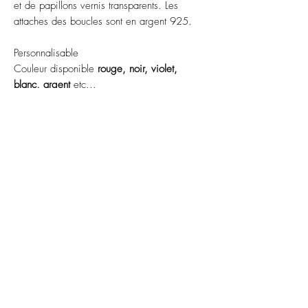
et de papillons vernis transparents. Les
attaches des boucles sont en argent 925.
Personnalisable
Couleur disponible
rouge, noir, violet,
blanc, argent
etc...
ABONNEZ-VOUS À NOTRE
NEWSLETTER
S'abonner