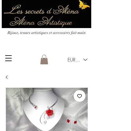
Bijoux, tenues artistiques et accessoires fait main
EUR (€)