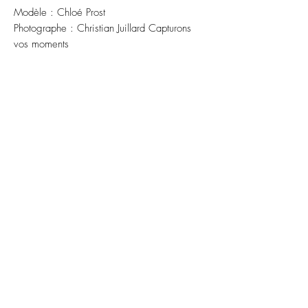
Modèle : Chloé Prost
Photographe : Christian Juillard Capturons
vos moments
ABONNEZ-VOUS À NOTRE
NEWSLETTER
S'abonner
Distributeurs
FAQ
Facebook
À propos
Livraison et
Instagram