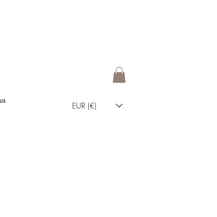
us
EUR (€)