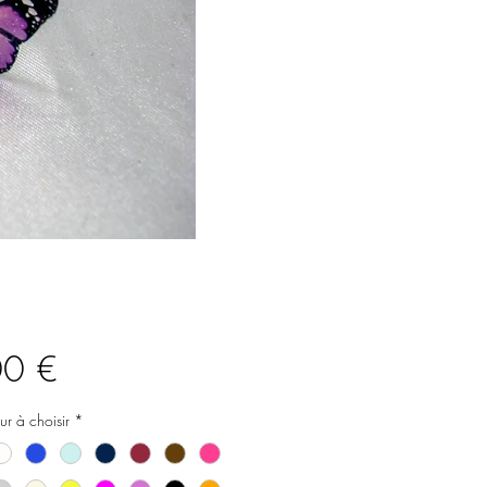
Preis
00 €
ur à choisir
*