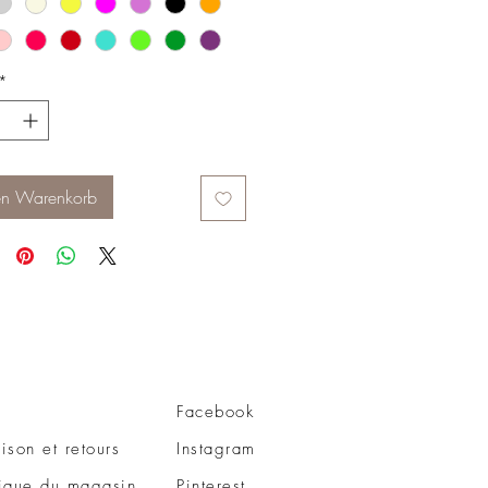
*
en Warenkorb
Facebook
aison et retours
Instagram
tique du magasin
Pinterest