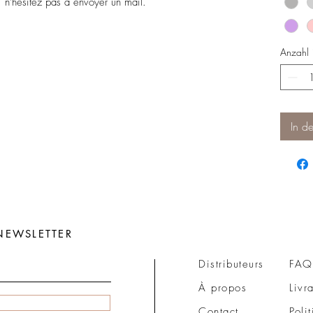
n'hésitez pas à envoyer un mail.
Anzahl
In d
NEWSLETTER
Distributeurs
FAQ
À propos
Livr
Contact
Poli