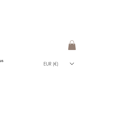
us
EUR (€)