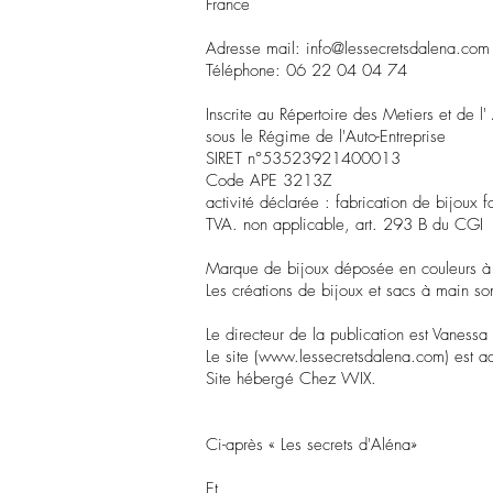
France
Adresse mail:
info@lessecretsdalena.com
Téléphone: 06 22 04 04 74
Inscrite au Répertoire des Metiers et de l'
sous le Régime de l'Auto-Entreprise
SIRET n°53523921400013
Code APE 3213Z
activité déclarée : fabrication de bijoux f
TVA. non applicable, art. 293 B du CGI
Marque de bijoux déposée en couleurs à
Les créations de bijoux et sacs à main so
Le directeur de la publication est Vanessa
Le site (
www.lessecretsdalena.com
) est 
Site hébergé Chez WIX.
Ci-après « Les secrets d'Aléna»
Et