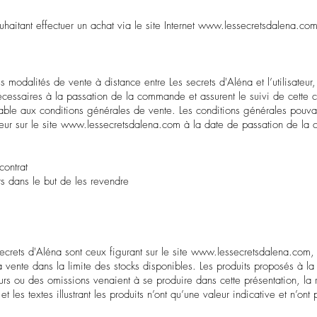
haitant effectuer un achat via le site Internet
www.lessecretsdalena.co
les modalités de vente à distance entre Les secrets d'Aléna et l’utilisat
 nécessaires à la passation de la commande et assurent le suivi de cette
le aux conditions générales de vente. Les conditions générales pouvant 
eur sur le site
www.lessecretsdalena.com
à la date de passation de la c
contrat
s dans le but de les revendre
ecrets d'Aléna sont ceux figurant sur le site
www.lessecretsdalena.com
,
 la vente dans la limite des stocks disponibles. Les produits proposés à l
eurs ou des omissions venaient à se produire dans cette présentation, la 
 les textes illustrant les produits n’ont qu’une valeur indicative et n’ont 