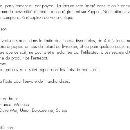
, par virement ou par paypal. La facture sera inséré dans le colis conte
a la possibilité d’imprimer son règlement sur Paypal. Nous attirons votr
n compte qu'à réception de votre chèque.
ison
ivraison seront, dans la limite des stocks disponibles, de 4 à 5 jours ouv
 sera engagée en cas de retard de livraison, et ce pour quelque cause q
que ce soit, ne pourra être réclamée par l’utilisateur à Les secrets d'A
tie du produit de l’entrepôt.
oste
quet prio avec le suivi export dont les frais de port sont :
 La Poste pour l'envoie de marchandises.
cm de hauteur
la France, Monaco
 l'Outre Mer, Union Européenne, Suisse
tifs sont :