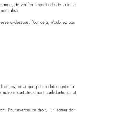
mande, de vérifier l'exactitude de la taille
mmercialisé
resse ci-dessous. Pour cela, n’oubliez pas
actures, ainsi que pour la lutte contre la
mations sont strictement confidentielles et
t. Pour exercer ce droit, l’utilisateur doit