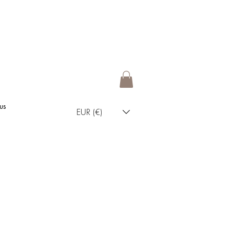
us
EUR (€)