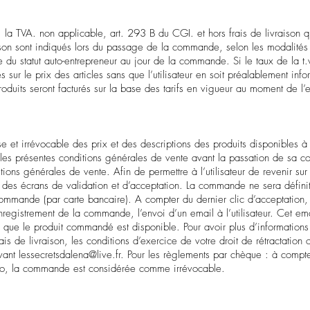
 la TVA. non applicable, art. 293 B du CGI. et hors frais de livraison qui
raison sont indiqués lors du passage de la commande, selon les modalités d
 du statut auto-entrepreneur au jour de la commande. Si le taux de la t.
sur le prix des articles sans que l’utilisateur en soit préalablement info
roduits seront facturés sur la base des tarifs en vigueur au moment de 
t irrévocable des prix et des descriptions des produits disponibles à la 
 les présentes conditions générales de vente avant la passation de sa
ions générales de vente. Afin de permettre à l’utilisateur de revenir s
é des écrans de validation et d’acceptation. La commande ne sera défini
 commande (par carte bancaire). A compter du dernier clic d’acceptati
’enregistrement de la commande, l’envoi d’un email à l’utilisateur. Cet 
 que le produit commandé est disponible. Pour avoir plus d’informations 
s de livraison, les conditions d’exercice de votre droit de rétractation
ivant
lessecretsdalena@live.fr
. Pour les règlements par chèque : à compter
o, la commande est considérée comme irrévocable.